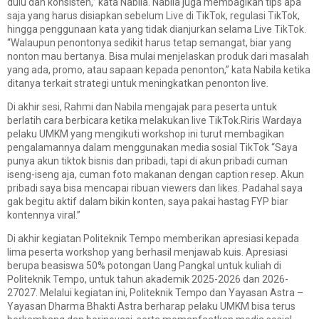
dulu dan konsisten,” kata Nabila. Nabila juga membagikan tips apa
saja yang harus disiapkan sebelum Live di TikTok, regulasi TikTok,
hingga penggunaan kata yang tidak dianjurkan selama Live TikTok.
“Walaupun penontonya sedikit harus tetap semangat, biar yang
nonton mau bertanya. Bisa mulai menjelaskan produk dari masalah
yang ada, promo, atau sapaan kepada penonton,” kata Nabila ketika
ditanya terkait strategi untuk meningkatkan penonton live.
Di akhir sesi, Rahmi dan Nabila mengajak para peserta untuk
berlatih cara berbicara ketika melakukan live TikTok.Riris Wardaya
pelaku UMKM yang mengikuti workshop ini turut membagikan
pengalamannya dalam menggunakan media sosial TikTok “Saya
punya akun tiktok bisnis dan pribadi, tapi di akun pribadi cuman
iseng-iseng aja, cuman foto makanan dengan caption resep. Akun
pribadi saya bisa mencapai ribuan viewers dan likes. Padahal saya
gak begitu aktif dalam bikin konten, saya pakai hastag FYP biar
kontennya viral.”
Di akhir kegiatan Politeknik Tempo memberikan apresiasi kepada
lima peserta workshop yang berhasil menjawab kuis. Apresiasi
berupa beasiswa 50% potongan Uang Pangkal untuk kuliah di
Politeknik Tempo, untuk tahun akademik 2025-2026 dan 2026-
27027. Melalui kegiatan ini, Politeknik Tempo dan Yayasan Astra –
Yayasan Dharma Bhakti Astra berharap pelaku UMKM bisa terus