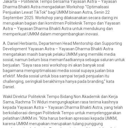
Jakarta – Politeknik Tempo bersama Yayasan Astra – Yayasan
Dharma Bhakti Astra mengadakan Workshop “Optimalisasi
Penjualan Lewat TikTok” bagi UMKM binaan Astra, Senin 22
September 2025. Workshop yang dilaksanakan secara daring ini
merupakan bagian dari komitmen Politeknik Tempo dan Yayasan
Astra – Yayasan Dharma Bhakti Astra untuk mendukung dan
memperkuat UMKM dalam mengembangkan inovasi.
A. Daniel Herbianto, Departemen Head Mentorship dan Supporting
Development Yayasan Astra – Yayasan Dharma Bhakti Astra
mengatakan masih banyak pelaku UMKM yang memiliki media
sosial, namun belum bisa memanfaatkannya sebagai saluran untuk
berjualan. “Saya rasa sesi workshop ini akan banyak soal
bagaimana mengoptimalisasi media sosial supaya jualan bisa
efektif. Media sosial untuk bisa sampai terjadi penjualan itu
challenging, seringkali berakhirnya hanya pada branding,” kata
Daniel.
Wakil Direktur Politeknik Tempo Bidang Non Akademik dan Kerja
Sama, Rachma Tri Widuri mengungkapkan rasa terima kasihnya
kepada Yayasan Astra – Yayasan Dharma Bhakti Astra, yang telah
berkolaborasi dengan Politeknik Tempo untuk menyelenggarakan
pelatihan UMKM ini. “Kita harus berikan apresiasi kepada UMKM,
karena UMKM merupakan merupakan tulang punggung