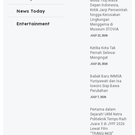
Muda Titip Masa
Depan Indonesia,
Kritik Janji Pemerintah
News Today
hingga Kerusakan
Lingkungan
Entertainment
Menggema di
Museum STOVIA
JULY 22, 2026
Ketika Kota Tak
Pernah Selesai
Mengingat
JULY 20, 2026
Babak Baru IMMSA:
Yuniyawati dan Isa
Isworo Siap Bawa
Perubahan
JULY 7, 2026
Pertama dalam
Sejarah! UKM Netra
Politeknik Tempo Raih
Juara 3 di JYFF 2026
Lewat Film
“TRANS/AKSI”