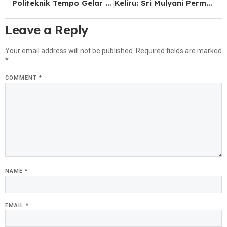
Politeknik Tempo Gelar Workshop Jurus Rahasia Public Speaking
Keliru: Sri Mulyani Permalukan DPR Soal Utang Negara? Ini Faktanya
Leave a Reply
Your email address will not be published.
Required fields are marked
*
COMMENT
*
NAME
*
EMAIL
*