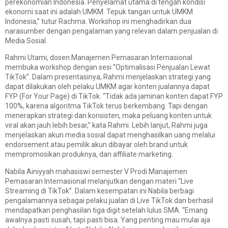
perekonomian Indonesia. Penyelamat utama di tengah kondisi
ekonomi saat ini adalah UMKM. Tepuk tangan untuk UMKM
Indonesia,” tutur Rachma. Workshop ini menghadirkan dua
narasumber dengan pengalaman yang relevan dalam penjualan di
Media Sosial.
Rahmi Utami, dosen Manajemen Pemasaran Internasional
membuka workshop dengan sesi “Optimalisasi Penjualan Lewat
TikTok”. Dalam presentasinya, Rahmi menjelaskan strategi yang
dapat dilakukan oleh pelaku UMKM agar konten jualannya dapat
FYP (For Your Page) di TikTok. “Tidak ada jaminan konten dapat FYP
100%, karena algoritma TikTok terus berkembang. Tapi dengan
menerapkan strategi dan konsisten, maka peluang konten untuk
viral akan jauh lebih besar,” kata Rahmi. Lebih lanjut, Rahmi juga
menjelaskan akun media sosial dapat menghasilkan uang melalui
endorsement atau pemilik akun dibayar oleh brand untuk
mempromosikan produknya, dan affiliate marketing.
Nabila Ainiyyah mahasiswi semester V Prodi Manajemen
Pemasaran Internasional melanjutkan dengan materi “Live
Streaming di TikTok”. Dalam kesempatan ini Nabila berbagi
pengalamannya sebagai pelaku jualan di Live TikTok dan berhasil
mendapatkan penghasilan tiga digit setelah lulus SMA. “Emang
awalnya pasti susah, tapi pasti bisa. Yang penting mau mulai aja