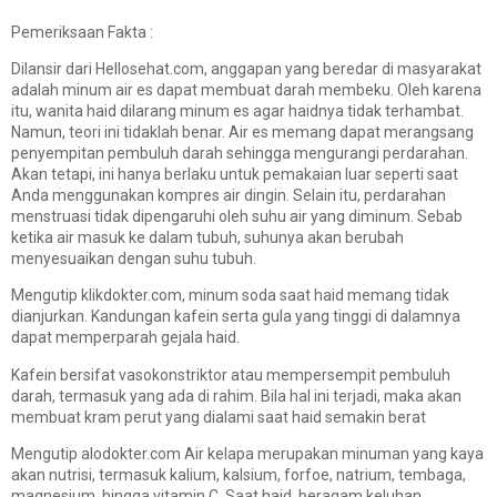
Pemeriksaan Fakta :
Dilansir dari
Hellosehat.com
, anggapan yang beredar di masyarakat
adalah minum air es dapat membuat darah membeku. Oleh karena
itu, wanita haid dilarang minum es agar haidnya tidak terhambat.
Namun, teori ini tidaklah benar. Air es memang dapat merangsang
penyempitan pembuluh darah sehingga mengurangi perdarahan.
Akan tetapi, ini hanya berlaku untuk pemakaian luar seperti saat
Anda menggunakan kompres air dingin. Selain itu, perdarahan
menstruasi tidak dipengaruhi oleh suhu air yang diminum. Sebab
ketika air masuk ke dalam tubuh, suhunya akan berubah
menyesuaikan dengan suhu tubuh.
Mengutip
klikdokter.com
, minum soda saat haid memang tidak
dianjurkan. Kandungan kafein serta gula yang tinggi di dalamnya
dapat memperparah gejala haid.
Kafein bersifat vasokonstriktor atau mempersempit pembuluh
darah, termasuk yang ada di rahim. Bila hal ini terjadi, maka akan
membuat kram perut yang dialami saat haid semakin berat
Mengutip
alodokter.com
Air kelapa merupakan minuman yang kaya
akan nutrisi, termasuk kalium, kalsium, forfoe, natrium, tembaga,
magnesium, hingga vitamin C. Saat haid, beragam keluhan