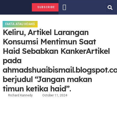
FAKTA ATAU HOAKS
TENTANG KAMI
SUBSCRIBE
FAKTA ATAU HOAKS
Keliru, Artikel Larangan
Konsumsi Mentimun Saat
Haid Sebabkan KankerArtikel
pada
ahmadshuaibismail.blogspot.c
berjudul “Jangan makan
timun ketika haid”.
Richard Kannedy
October 11, 2024