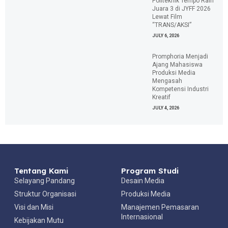
Politeknik Tempo Raih
Juara 3 di JYFF 2026
Lewat Film
“TRANS/AKSI”
JULY 6, 2026
Promphoria Menjadi
Ajang Mahasiswa
Produksi Media
Mengasah
Kompetensi Industri
Kreatif
JULY 4, 2026
Tentang Kami
Program Studi
Selayang Pandang
Desain Media
Struktur Organisasi
Produksi Media
Visi dan Misi
Manajemen Pemasaran
Internasional
Kebijakan Mutu