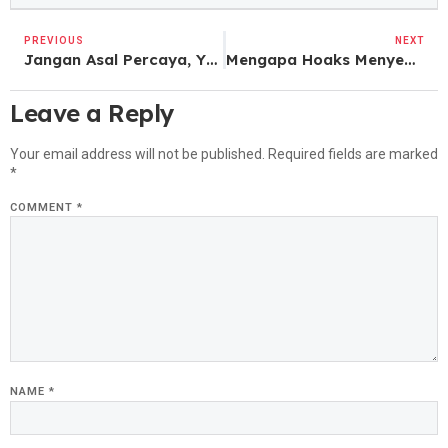
PREVIOUS
NEXT
Jangan Asal Percaya, Yuk Cek Sebelum Kegocek!
Mengapa Hoaks Menyebar dan Bagaimana Kita Dapat Melawannya?
Leave a Reply
Your email address will not be published.
Required fields are marked
*
COMMENT
*
NAME
*