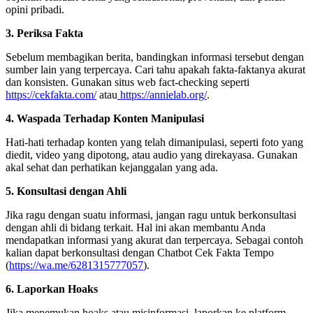
opini pribadi.
3. Periksa Fakta
Sebelum membagikan berita, bandingkan informasi tersebut dengan
sumber lain yang terpercaya. Cari tahu apakah fakta-faktanya akurat
dan konsisten. Gunakan situs web fact-checking seperti
https://cekfakta.com/
atau
https://annielab.org/
.
4. Waspada Terhadap Konten Manipulasi
Hati-hati terhadap konten yang telah dimanipulasi, seperti foto yang
diedit, video yang dipotong, atau audio yang direkayasa. Gunakan
akal sehat dan perhatikan kejanggalan yang ada.
5. Konsultasi dengan Ahli
Jika ragu dengan suatu informasi, jangan ragu untuk berkonsultasi
dengan ahli di bidang terkait. Hal ini akan membantu Anda
mendapatkan informasi yang akurat dan terpercaya. Sebagai contoh
kalian dapat berkonsultasi dengan Chatbot Cek Fakta Tempo
(
https://wa.me/6281315777057
).
6. Laporkan Hoaks
Jika menemukan hoaks atau misinformasi, laporkan ke platform