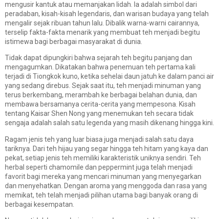
mengusir kantuk atau memanjakan lidah. Ia adalah simbol dari
peradaban, kisah-kisah legendaris, dan warisan budaya yang telah
mengalir sejak ribuan tahun lalu. Dibalik warna-warni cairannya,
terselip fakta-fakta menarik yang membuat teh menjadi begitu
istimewa bagi berbagai masyarakat di dunia.
Tidak dapat dipungkiri bahwa sejarah teh begitu panjang dan
mengagumkan. Dikatakan bahwa penemuan teh pertama kali
terjadi di Tiongkok kuno, ketika sehelai daun jatuh ke dalam panci air
yang sedang direbus. Sejak saat itu, teh menjadi minuman yang
terus berkembang, merambah ke berbagai belahan dunia, dan
membawa bersamanya cerita-cerita yang mempesona. Kisah
tentang Kaisar Shen Nong yang menemukan teh secara tidak
sengaja adalah salah satu legenda yang masih dikenang hingga kini.
Ragam jenis teh yang luar biasa juga menjadi salah satu daya
tariknya. Dari teh hijau yang segar hingga teh hitam yang kaya dan
pekat, setiap jenis teh memiliki karakteristik uniknya sendiri. Teh
herbal seperti chamomile dan peppermint juga telah menjadi
favorit bagi mereka yang mencari minuman yang menyegarkan
dan menyehatkan. Dengan aroma yang menggoda dan rasa yang
memikat, teh telah menjadi pilihan utama bagi banyak orang di
berbagai kesempatan.