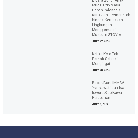
Bicara 2045: Anak
Muda Titip Masa
Depan Indonesia,
Kritik Janji Pemerintah
hingga Kerusakan
Lingkungan
Menggema di
Museum STOVIA
JULY 22, 2026
Ketika Kota Tak
Pernah Selesai
Mengingat
JULY 20, 2026
Babak Baru IMMSA:
Yuniyawati dan Isa
Isworo Siap Bawa
Perubahan
JULY 7, 2026