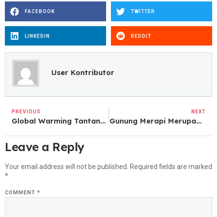
FACEBOOK
TWITTER
LINKEDIN
REDDIT
User Kontributor
PREVIOUS
NEXT
Global Warming Tantangan Terbesar Yang Dihadapi Manusia
Gunung Merapi Merupakan Keajaiban Alam yang Menakjubkan
Leave a Reply
Your email address will not be published.
Required fields are marked
*
COMMENT
*