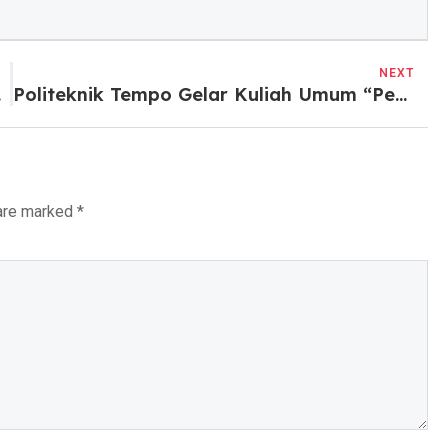
NEXT
rum 2024
Politeknik Tempo Gelar Kuliah Umum “Personal Branding”
 are marked
*