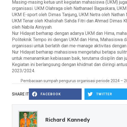
Masing-masing ketua unit kegiatan mahasiswa (UKM) jug
organisasi. UKM Olahraga oleh Nathanael Bagaskara, UKM
UKM E-sport oleh Dimas Tanjung, UKM Netra oleh Nathan N
UKM Tenar oleh Khalishah Sahda Fitri dan Ahmad Dimas Kh
oleh Nabila Ainiyyah.
Nur Hidayat berharap dengan adanya UKM dan Hima, mahasi
Politeknik Tempo ini dengan UKM dan Hima, Mahasiswa d
organisasi untuk berlatih dan me-manage aktivitas dengan l
Nur Hidayat berharap mahasiswa mengetahui betapa sulitny
untuk menanamkan kebiasaan baik, terutama disiplin dan j
Kegiatan ini berlangsung dengan khidmat dan diiringi a
2023/2024.
Pembacaan sumpah pengurus organisasi periode 2024 – 
SHARE IT
FACEBOOK
TWITTER
Richard Kannedy