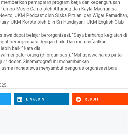
a memberikan pemaparan program kerja dan kepengurusan
 Tempo Music Camp oleh Alfarouq dan Kayla Maurranisa,
evito, UKM Podcast oleh Siska Pitriani dan Wigar Ramadhan,
airy, UKM Korste oleh Elin Sri Handayani, UKM English Club
swa dapat belajar berorganisasi, “Saya berharap kegiatan di
apat berorganisasi dengan baik. Dan memanfaatkan
ebih baik,” kata dia.
a mengatur orang (di organisasi). “Mahasiswa harus pintar
ujur,” dosen Sinematografi ini menambahkan.
ntusiasme mahasiswa menyambut pengurus organisasi baru
2025
LINKEDIN
REDDIT