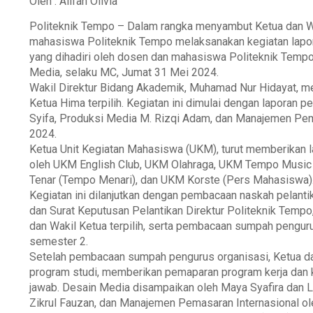
Oleh : Alifah Olivia
Politeknik Tempo – Dalam rangka menyambut Ketua dan W
mahasiswa Politeknik Tempo melaksanakan kegiatan lapor
yang dihadiri oleh dosen dan mahasiswa Politeknik Tempo
Media, selaku MC, Jumat 31 Mei 2024.
Wakil Direktur Bidang Akademik, Muhamad Nur Hidayat, m
Ketua Hima terpilih. Kegiatan ini dimulai dengan lapora
Syifa, Produksi Media M. Rizqi Adam, dan Manajemen Pem
2024.
Ketua Unit Kegiatan Mahasiswa (UKM), turut memberikan 
oleh UKM English Club, UKM Olahraga, UKM Tempo Music
Tenar (Tempo Menari), dan UKM Korste (Pers Mahasiswa)
Kegiatan ini dilanjutkan dengan pembacaan naskah pelant
dan Surat Keputusan Pelantikan Direktur Politeknik Tempo,
dan Wakil Ketua terpilih, serta pembacaan sumpah pengur
semester 2.
Setelah pembacaan sumpah pengurus organisasi, Ketua d
program studi, memberikan pemaparan program kerja dan k
jawab. Desain Media disampaikan oleh Maya Syafira dan L
Zikrul Fauzan, dan Manajemen Pemasaran Internasional oleh