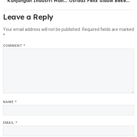
Kunjungan Industri Mahasiswa Produksi Media ke iNews Tower.
Ustadz Felix Siauw Bekerja Sama dengan Mo Salah Membagikan Rezeki Melalui Situs Slot
Leave a Reply
Your email address will not be published.
Required fields are marked
*
COMMENT
*
NAME
*
EMAIL
*