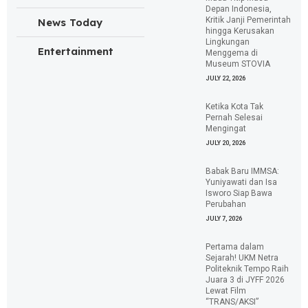
Depan Indonesia,
Kritik Janji Pemerintah
News Today
hingga Kerusakan
Lingkungan
Entertainment
Menggema di
Museum STOVIA
JULY 22, 2026
Ketika Kota Tak
Pernah Selesai
Mengingat
JULY 20, 2026
Babak Baru IMMSA:
Yuniyawati dan Isa
Isworo Siap Bawa
Perubahan
JULY 7, 2026
Pertama dalam
Sejarah! UKM Netra
Politeknik Tempo Raih
Juara 3 di JYFF 2026
Lewat Film
“TRANS/AKSI”