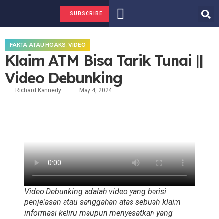
FAKTA ATAU HOAKS
TENTANG KAMI
SUBSCRIBE
FAKTA ATAU HOAKS
,
VIDEO
Klaim ATM Bisa Tarik Tunai ||
Video Debunking
Richard Kannedy
May 4, 2024
Video Debunking adalah video yang berisi
penjelasan atau sanggahan atas sebuah klaim
informasi keliru maupun menyesatkan yang