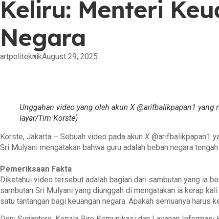
Keliru: Menteri Ke
Negara
artpoliteknik
August 29, 2025
Unggahan video yang oleh akun X @arifbalikpapan1 yang 
layar/Tim Korste)
Korste, Jakarta – Sebuah video pada akun
X
@arifbalikpapan1 ya
Sri Mulyani mengatakan bahwa guru adalah beban negara tengah
Pemeriksaan Fakta
Diketahui video tersebut adalah bagian dari sambutan yang ia b
sambutan Sri Mulyani yang diunggah di mengatakan ia kerap kali 
satu tantangan bagi keuangan negara. Apakah semuanya harus ke
Deni Surjantoro, Kepala Biro Komunikasi dan Layanan Informasi