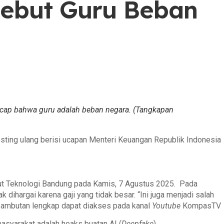
 Sebut Guru Beban
ucap bahwa guru adalah beban negara. (Tangkapan
osting ulang berisi ucapan Menteri Keuangan Republik Indonesia
titut Teknologi Bandung pada Kamis, 7 Agustus 2025. Pada
ihargai karena gaji yang tidak besar. “Ini juga menjadi salah
 sambutan lengkap dapat diakses pada kanal
Youtube
KompasTV
asyarakat adalah hoaks buatan AI (
Deepfake
).