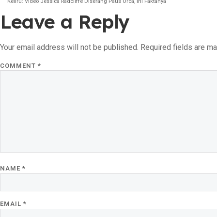
Keliru: Video Jessica Radcliffe Diserang Paus Orca, Ini Faktanya
Leave a Reply
Your email address will not be published.
Required fields are m
COMMENT
*
NAME
*
EMAIL
*