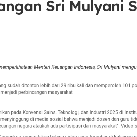
uangan Sri Mulyani
memperlihatkan Menteri Keuangan Indonesia, Sri Mulyani meng
ng sudah ditonton lebih dari 29 ribu kali dan memperoleh 101 p
 menjadi perbincangan masyarakat.
erikan pada Konvensi Sains, Teknologi, dan Industri 2025 di Ins
menyinggung di media sosial bahwa menjadi dosen dan guru tidak d
uangan negara ataukah ada partisipasi dari masyarakat”. Video
 Kemenkeu, mengatakan bahwa video yang tersebar di kalangan m