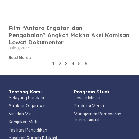
Film “Antara Ingatan dan
Pengabaian” Angkat Makna Aksi Kamisan
Lewat Dokumenter
July 3, 2026
Read More »
1
2
3
4
5
6
Tentang Kami
Program Studi
Selayang Pandang
Desain Media
Struktur Organisasi
Produksi Media
Visi dan Misi
Manajemen Pemasaran
Internasional
Kebijakan Mutu
Fasilitas Pendidikan
Yayasan Rumah Edukasi